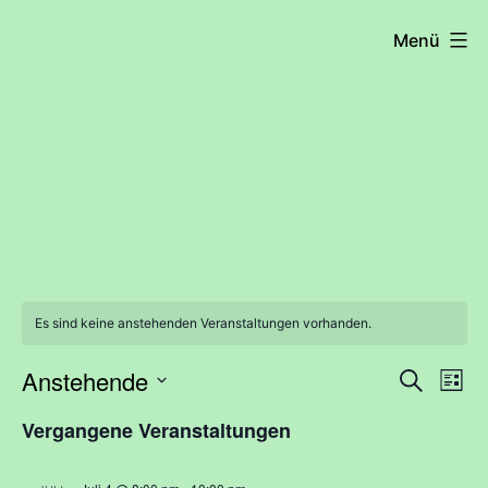
Zum
COHRS
Menü
Inhalt
springen
Es sind keine anstehenden Veranstaltungen vorhanden.
Anstehende
Vera
Ve
Suche
Liste
Datum
An
Such
Vergangene Veranstaltungen
wählen.
Na