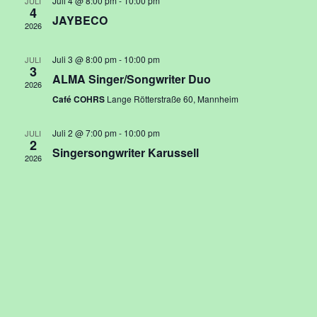
und
Juli 4 @ 8:00 pm
-
10:00 pm
JULI
4
JAYBECO
Ansi
2026
Navi
Juli 3 @ 8:00 pm
-
10:00 pm
JULI
3
ALMA Singer/Songwriter Duo
2026
Café COHRS
Lange Rötterstraße 60, Mannheim
Juli 2 @ 7:00 pm
-
10:00 pm
JULI
2
Singersongwriter Karussell
2026