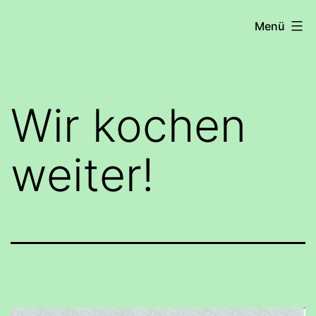
Zum
COHRS
Menü
Inhalt
springen
Wir kochen
weiter!