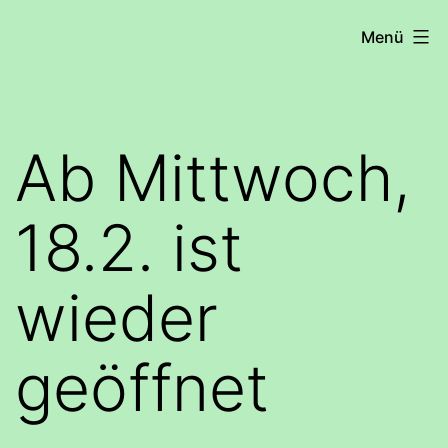
Zum
COHRS
Menü
Inhalt
springen
Ab Mittwoch,
18.2. ist
wieder
geöffnet